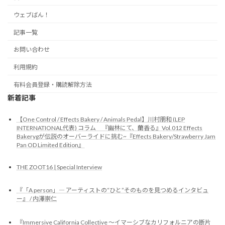
ウェブばん！
記事一覧
お問い合わせ
利用規約
有料会員登録・購読解除方法
新着記事
【One Control / Effects Bakery / Animals Pedal】川村朋和 (LEP
INTERNATIONAL代表) コラム 『幽林にて、蘭香る』Vol.012 Effects
Bakerygが伝説のオーバーライドに挑む~『Effects Bakery/Strawberry Jam
Pan OD Limited Edition』
THE ZOOT16 | Special Interview
『「A person」― アーティストの“ひと”そのものを見つめるインタビュ
ー』 / 内澤崇仁
『Immersive California Collective 〜イマーシブなカリフォルニアの断片