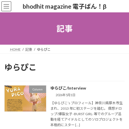
コ
ナ
bhodhit magazine 電子ばん！β
ン
ビ
テ
ゲ
ン
ー
ツ
シ
記事
へ
ョ
ス
ン
キ
に
ッ
移
HOME
記事
ゆらぴこ
プ
動
ゆらぴこ
ゆらぴこ/Interview
Column
2026年5月1日
【ゆらぴこ’s プロフィール】神奈川県厚木市生
まれ、2013 年に初ステージを踏む。 偶想ドロ
ップ/爆裂女子 -BURST GIRL- 等でのグループ活
動を経てアイドルとしてのソロプロジェクトを
本格的にスター […]