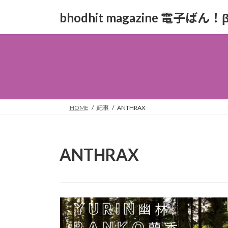
コ
ナ
bhodhit magazine 電子ばん！
ン
ビ
テ
ゲ
ン
ー
ツ
シ
へ
ョ
ス
ン
キ
に
ッ
移
HOME
記事
ANTHRAX
プ
動
ANTHRAX