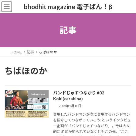
コ
ナ
bhodhit magazine 電子ばん！β
ン
ビ
テ
ゲ
ン
ー
ツ
シ
記事
へ
ョ
ス
ン
キ
に
ッ
移
HOME
記事
ちばほのか
プ
動
ちばほのか
バンドじゅずつながり #02
Interview
Koki(carabina)
2025年1月10日
登場したバンドマンが次に登場するバンドマン
を紹介してつながっていこう!というインタビュ
ー企画が「バンドじゅずつながり」。今は大々
的に 名前が知られていなくともこの先、“ここ