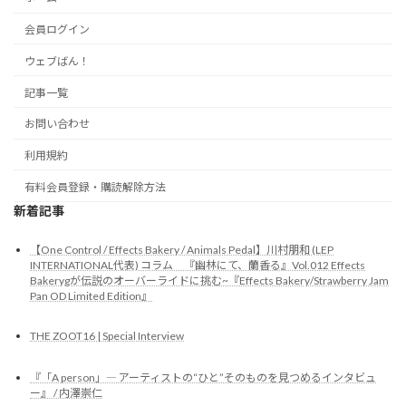
会員ログイン
ウェブばん！
記事一覧
お問い合わせ
利用規約
有料会員登録・購読解除方法
新着記事
【One Control / Effects Bakery / Animals Pedal】川村朋和 (LEP
INTERNATIONAL代表) コラム 『幽林にて、蘭香る』Vol.012 Effects
Bakerygが伝説のオーバーライドに挑む~『Effects Bakery/Strawberry Jam
Pan OD Limited Edition』
THE ZOOT16 | Special Interview
『「A person」― アーティストの“ひと”そのものを見つめるインタビュ
ー』 / 内澤崇仁