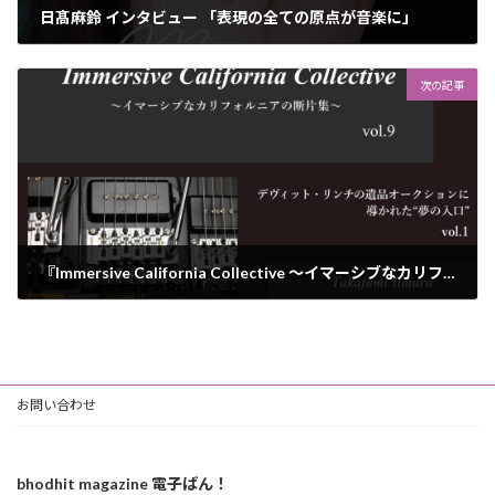
日髙麻鈴 インタビュー 「表現の全ての原点が音楽に」
2025年12月6日
次の記事
『Immersive California Collective 〜イマーシブなカリフォルニアの断片集〜』 vol.009 「デヴィット・リンチの遺品オークションに導かれた“夢の入口” Vol.1」 Takafumi Iimura
2025年12月12日
お問い合わせ
bhodhit magazine 電子ばん！